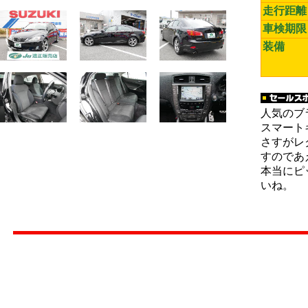
走行距離
車検期限
装備
人気のブ
スマート
さすがレ
すのであ
本当にピ
いね。