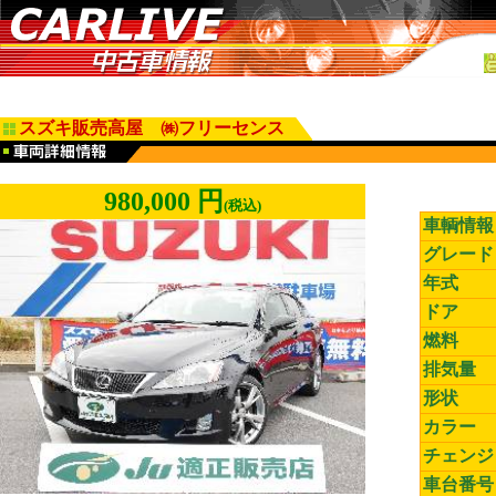
スズキ販売高屋 ㈱フリーセンス
980,000 円
(税込)
車輌情報
グレード
年式
ドア
燃料
排気量
形状
カラー
チェンジ
車台番号